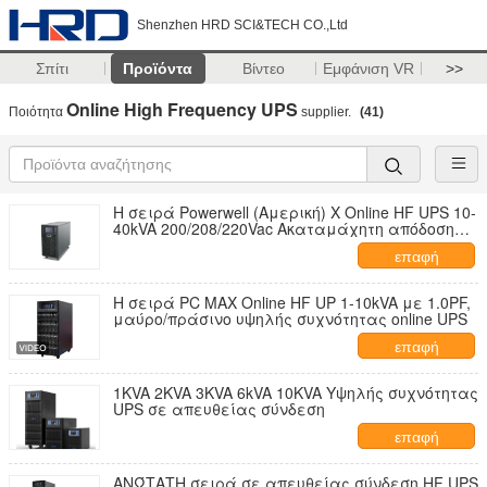
Shenzhen HRD SCI&TECH CO.,Ltd
Σπίτι
Προϊόντα
Βίντεο
Εμφάνιση VR
>>
Online High Frequency UPS
Ποιότητα
supplier.
(41)
Η σειρά Powerwell (Αμερική) X Online HF UPS 10-
40kVA 200/208/220Vac Ακαταμάχητη απόδοση
και αξιοπιστία
επαφή
Η σειρά PC MAX Online HF UP 1-10kVA με 1.0PF,
μαύρο/πράσινο υψηλής συχνότητας online UPS
επαφή
1KVA 2KVA 3KVA 6kVA 10KVA Υψηλής συχνότητας
UPS σε απευθείας σύνδεση
επαφή
ΑΝΏΤΑΤΗ σειρά σε απευθείας σύνδεση HF UPS