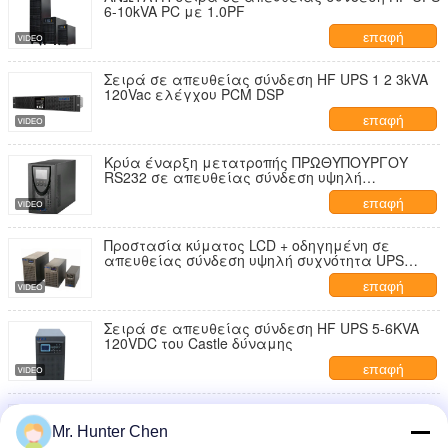
6-10kVA PC με 1.0PF
επαφή
Σειρά σε απευθείας σύνδεση HF UPS 1 2 3kVA
120Vac ελέγχου PCM DSP
επαφή
Κρύα έναρξη μετατροπής ΠΡΩΘΥΠΟΥΡΓΟΥ
RS232 σε απευθείας σύνδεση υψηλή
συχνότητα UPS 5kva διπλή
επαφή
Προστασία κύματος LCD + οδηγημένη σε
απευθείας σύνδεση υψηλή συχνότητα UPS
120vac για το γραφείο
επαφή
Σειρά σε απευθείας σύνδεση HF UPS 5-6KVA
120VDC του Castle δύναμης
επαφή
Σε απευθείας σύνδεση HF UPS 1-3KVA-
-120/127Vac 60Hz
Mr. Hunter Chen