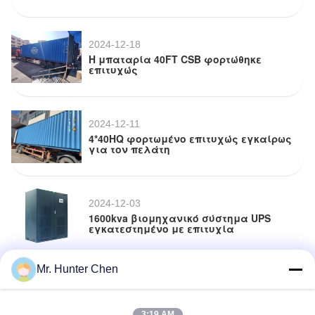
2024-12-18
Η μπαταρία 40FT CSB φορτώθηκε
επιτυχώς
2024-12-11
4*40HQ φορτωμένο επιτυχώς εγκαίρως
για τον πελάτη
2024-12-03
1600kva βιομηχανικό σύστημα UPS
εγκατεστημένο με επιτυχία
Mr. Hunter Chen
2024-08-19
Βιομηχανικές μονάδες UPS και
φορτιστών συνεχούς ρεύματος
3:19 AM